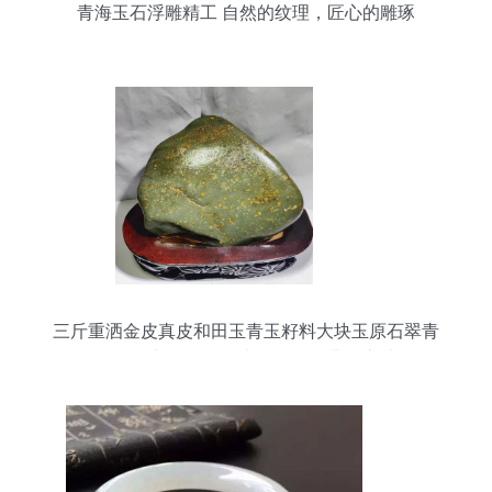
青海玉石浮雕精工 自然的纹理，匠心的雕琢
三斤重洒金皮真皮和田玉青玉籽料大块玉原石翠青
玉天然大玉石摆件 青海玉石的非凡之选