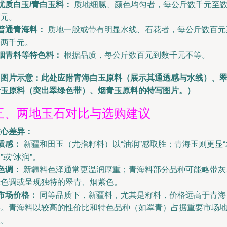
优质白玉/青白玉料：
质地细腻、颜色均匀者，每公斤数千元至
万元。
普通青海料：
质地一般或带有明显水线、石花者，每公斤数百元
一两千元。
烟青料等特色料：
根据品质，每公斤数百元到数千元不等。
（图片示意：此处应附青海白玉原料（展示其通透感与水线）、
青玉原料（突出翠绿色带）、烟青玉原料的特写图片。）
三、两地玉石对比与选购建议
核心差异：
质感：
新疆和田玉（尤指籽料）以“油润”感取胜；青海玉则更显“
”或“冰润”。
色调：
新疆料色泽通常更温润厚重；青海料部分品种可能略带灰
绿色调或呈现独特的翠青、烟紫色。
市场价格：
同等品质下，新疆料，尤其是籽料，价格远高于青海
料。青海料以较高的性价比和特色品种（如翠青）占据重要市场
位。