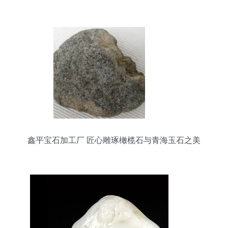
电厂盘点
鑫平宝石加工厂 匠心雕琢橄榄石与青海玉石之美