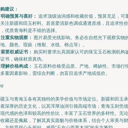
选购建议：
.
明确预算与喜好：
追求顶级油润感和收藏价值，预算充足，可
点关注新疆和田玉籽料。若喜爱清新色调或通透质感，且追求性
比，优质青海料是不错的选择。
.
注重实物观察：
图片易受光线影响。务必在自然光下观察实物
质地、颜色、瑕疵（绺裂、水线、棉点等）。
.
索要权威证书：
购买时要求出具国家认可的珠宝玉石检测机构
定证书，确保材质真伪。
.
理解价格构成：
玉石原料价格受品质、产地、稀缺性、市场行
等多重因素影响，需综合判断，勿盲目追求产地或低价。
##
新疆玉与青海玉各有其独特的美学价值与市场定位。新疆和田玉
载着深厚的历史文化，以其浑厚油润引领高端市场；青海玉则凭
其现代感的色泽和较高的性价比，丰富了玉石世界的多样性。无
是收藏还是佩戴，了解其真实面貌与价格体系，结合个人审美与
力，方能觅得心头所好，感受“玉在山而草木润”的东方雅韵。