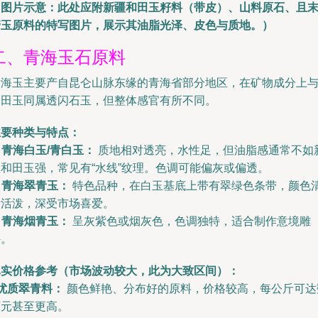
（图片示意：此处应附新疆和田玉籽料（带皮）、山料原石、且
糖玉原料的特写图片，展示其油脂光泽、皮色与质地。）
二、青海玉石原料
青海玉主要产自昆仑山脉东缘的青海省部分地区，在矿物成分上
和田玉同属透闪石玉，但整体感官有所不同。
主要种类与特点：
.
青海白玉/青白玉：
质地相对透亮，水性足，但油脂感通常不如
疆和田玉强，常见有“水线”纹理。色调可能偏灰或偏透。
.
青海翠青玉：
特色品种，在白玉基底上带有翠绿色条带，颜色
新活泼，深受市场喜爱。
.
青海烟青玉：
呈灰紫色或烟灰色，色调独特，适合制作意境雕
件。
真实价格参考（市场波动较大，此为大致区间）：
优质翠青料：
颜色鲜艳、分布好的原料，价格较高，每公斤可达
万元甚至更高。