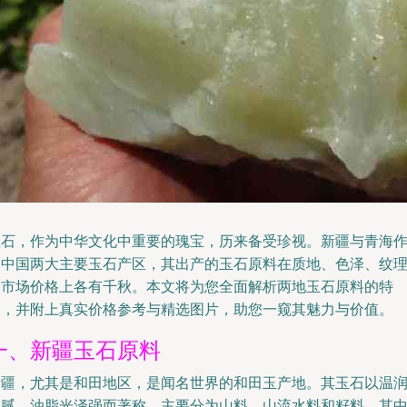
玉石，作为中华文化中重要的瑰宝，历来备受珍视。新疆与青海
为中国两大主要玉石产区，其出产的玉石原料在质地、色泽、纹
及市场价格上各有千秋。本文将为您全面解析两地玉石原料的特
点，并附上真实价格参考与精选图片，助您一窥其魅力与价值。
一、新疆玉石原料
新疆，尤其是和田地区，是闻名世界的和田玉产地。其玉石以温
细腻、油脂光泽强而著称，主要分为山料、山流水料和籽料，其