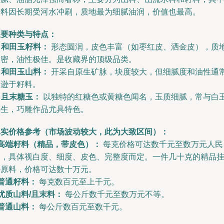
籽料因长期受河水冲刷，质地最为细腻油润，价值也最高。
主要种类与特点：
.
和田玉籽料：
形态圆润，皮色丰富（如枣红皮、洒金皮），质
致密，油性极佳。是收藏界的顶级品类。
.
和田玉山料：
开采自原生矿脉，块度较大，但细腻度和油性通
略逊于籽料。
.
且末糖玉：
以独特的红糖色或黄糖色闻名，玉质细腻，常与白
共生，巧雕作品尤具特色。
真实价格参考（市场波动较大，此为大致区间）：
高端籽料（精品，带皮色）：
每克价格可达数千元至数万元人民
币，具体视白度、细度、皮色、完整度而定。一件几十克的精品
件原料，价格可达数十万元。
普通籽料：
每克数百元至上千元。
优质山料/且末料：
每公斤数千元至数万元不等。
普通山料：
每公斤数百元至数千元。