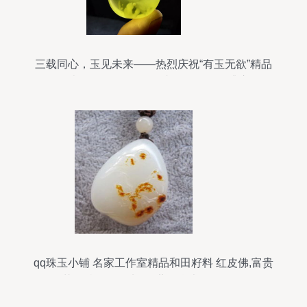
三载同心，玉见未来——热烈庆祝“有玉无欲”精品
拍卖会三周年暨12.23青海玉石预展盛启
qq珠玉小铺 名家工作室精品和田籽料 红皮佛,富贵
花开牡丹牌,籽料 面世 现货都在第一页