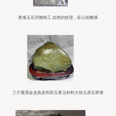
青海玉石浮雕精工 自然的纹理，匠心的雕琢
三斤重洒金皮真皮和田玉青玉籽料大块玉原石翠青
玉天然大玉石摆件 青海玉石的非凡之选