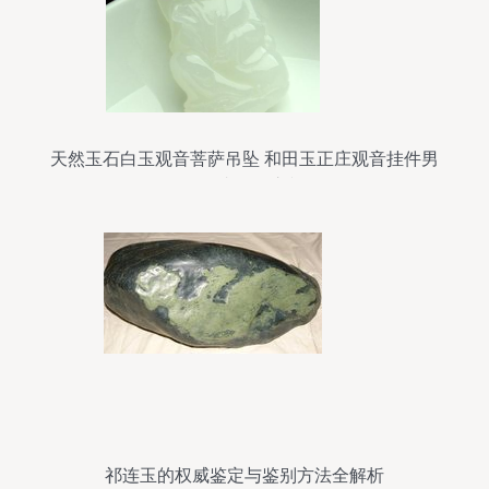
天然玉石白玉观音菩萨吊坠 和田玉正庄观音挂件男
女款青海玉之韵
祁连玉的权威鉴定与鉴别方法全解析